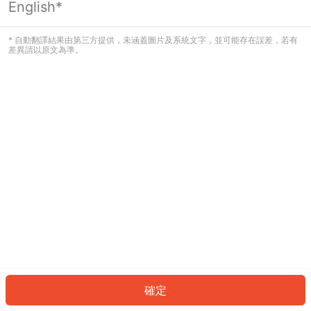
English*
發生錯誤！請登入並再試一次或回到主
頁。
* 自動翻譯結果由第三方提供，未涵蓋圖片及系統文字，並可能存在誤差，若有
差異請以原文為準。
登入
返回首頁
確定
ID: 6214e0711dc-04eb-4f6a-92f9-426b2e324ae9