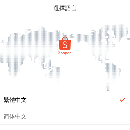
選擇語言
繁體中文
简体中文
頁面無法顯示