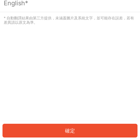
English*
發生錯誤！請登入並再試一次或回到主
頁。
* 自動翻譯結果由第三方提供，未涵蓋圖片及系統文字，並可能存在誤差，若有
差異請以原文為準。
登入
返回首頁
確定
ID: 56139eb4c69-6d09-4084-b2de-333919d9dd4d