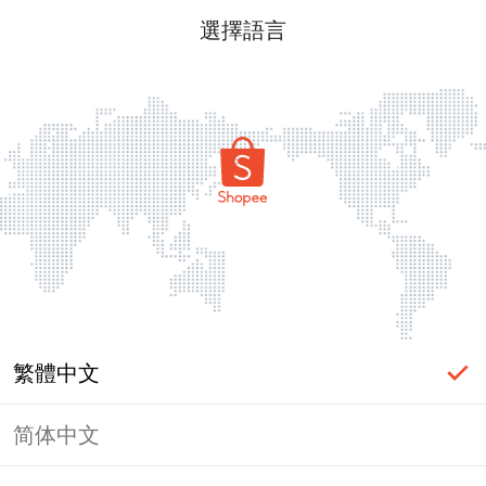
選擇語言
繁體中文
简体中文
頁面無法顯示