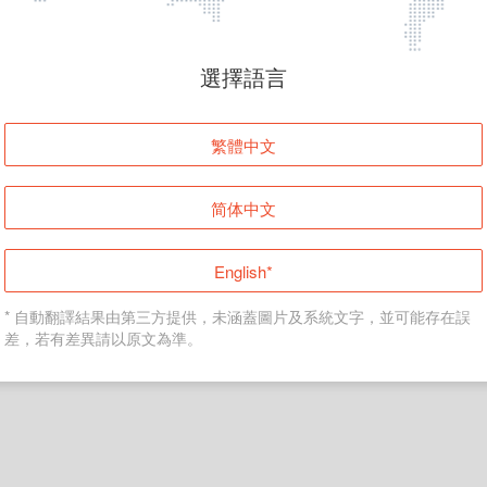
頁面無法顯示
選擇語言
發生錯誤！請登入並再試一次或回到主頁。
繁體中文
登入
简体中文
返回首頁
English*
* 自動翻譯結果由第三方提供，未涵蓋圖片及系統文字，並可能存在誤
差，若有差異請以原文為準。