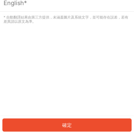
English*
發生錯誤！請登入並再試一次或回到主
頁。
* 自動翻譯結果由第三方提供，未涵蓋圖片及系統文字，並可能存在誤差，若有
差異請以原文為準。
登入
返回首頁
確定
ID: 24338b1b80-70db-4ce9-aa8d-740d08e81131