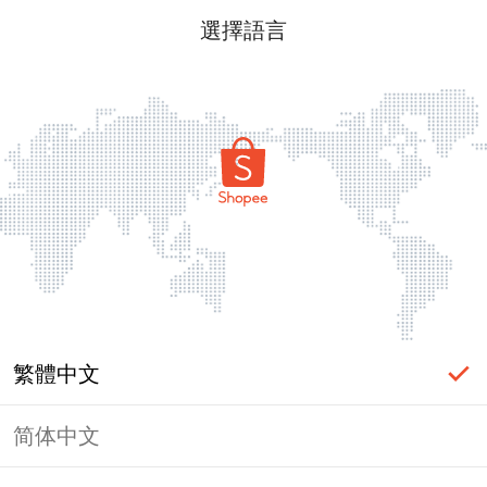
選擇語言
繁體中文
简体中文
頁面無法顯示