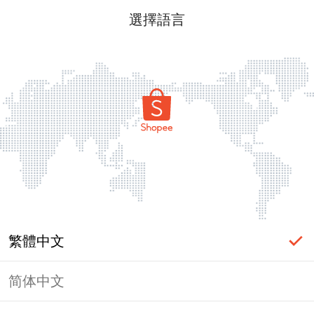
選擇語言
繁體中文
简体中文
頁面無法顯示