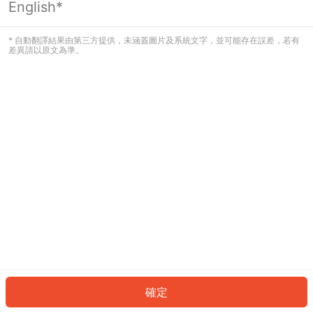
English*
發生錯誤！請登入並再試一次或回到主
頁。
* 自動翻譯結果由第三方提供，未涵蓋圖片及系統文字，並可能存在誤差，若有
差異請以原文為準。
登入
返回首頁
確定
ID: 217ae80caab-7fae-4365-82ff-6db29ab86ae5