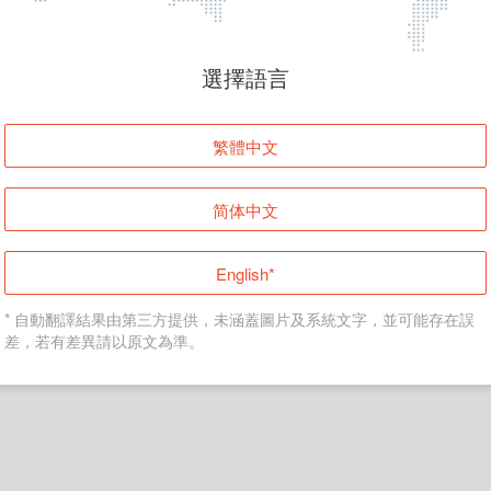
頁面無法顯示
選擇語言
發生錯誤！請登入並再試一次或回到主頁。
繁體中文
登入
简体中文
返回首頁
English*
* 自動翻譯結果由第三方提供，未涵蓋圖片及系統文字，並可能存在誤
差，若有差異請以原文為準。