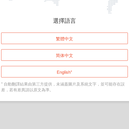
頁面無法顯示
選擇語言
發生錯誤！請登入並再試一次或回到主頁。
繁體中文
登入
简体中文
返回首頁
English*
* 自動翻譯結果由第三方提供，未涵蓋圖片及系統文字，並可能存在誤
差，若有差異請以原文為準。