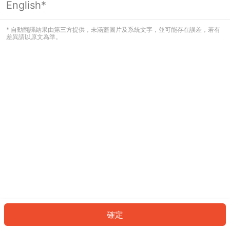
English*
發生錯誤！請登入並再試一次或回到主
頁。
* 自動翻譯結果由第三方提供，未涵蓋圖片及系統文字，並可能存在誤差，若有
差異請以原文為準。
登入
返回首頁
確定
ID: 507e7ed1b09-b48c-40b2-bdb0-3b30becceee2