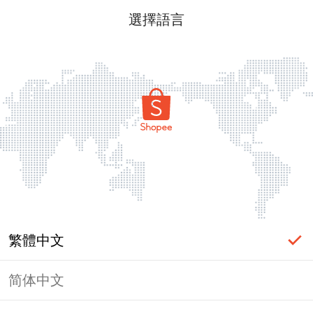
選擇語言
繁體中文
简体中文
頁面無法顯示