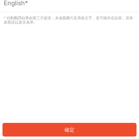
English*
發生錯誤！請登入並再試一次或回到主
頁。
* 自動翻譯結果由第三方提供，未涵蓋圖片及系統文字，並可能存在誤差，若有
差異請以原文為準。
登入
返回首頁
確定
ID: 88038ffb8a8-7778-47f5-a01d-896acfcdd71f