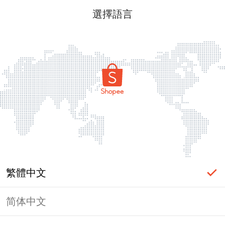
選擇語言
繁體中文
简体中文
頁面無法顯示