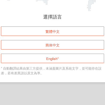
頁面無法顯示
選擇語言
發生錯誤！請登入並再試一次或回到主頁。
繁體中文
登入
简体中文
返回首頁
English*
* 自動翻譯結果由第三方提供，未涵蓋圖片及系統文字，並可能存在誤
差，若有差異請以原文為準。