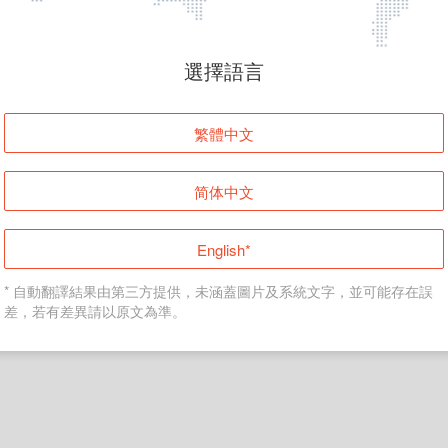
頁面無法顯示
選擇語言
發生錯誤！請登入並再試一次或回到主頁。
繁體中文
登入
简体中文
返回首頁
English*
* 自動翻譯結果由第三方提供，未涵蓋圖片及系統文字，並可能存在誤
差，若有差異請以原文為準。