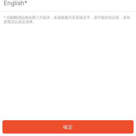
English*
發生錯誤！請登入並再試一次或回到主
頁。
* 自動翻譯結果由第三方提供，未涵蓋圖片及系統文字，並可能存在誤差，若有
差異請以原文為準。
登入
返回首頁
確定
ID: 722b3663c4d-f27f-482f-9857-5705cd726091