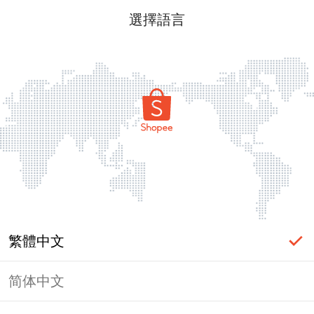
選擇語言
繁體中文
简体中文
頁面無法顯示