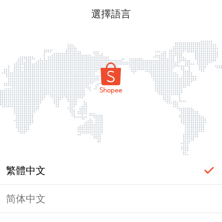
選擇語言
繁體中文
简体中文
頁面無法顯示