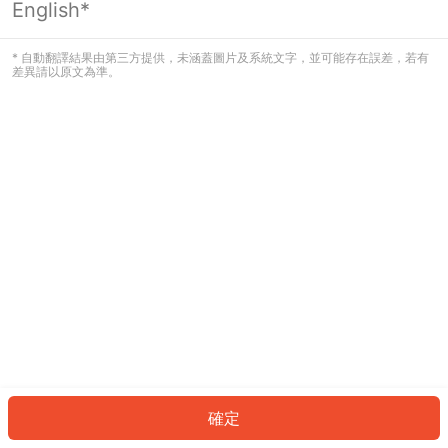
English*
發生錯誤！請登入並再試一次或回到主
頁。
* 自動翻譯結果由第三方提供，未涵蓋圖片及系統文字，並可能存在誤差，若有
差異請以原文為準。
登入
返回首頁
確定
ID: 73ddf4f2c7-8c9a-4386-bf70-3bad62c02328