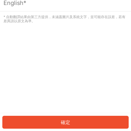
English*
發生錯誤！請登入並再試一次或回到主
頁。
* 自動翻譯結果由第三方提供，未涵蓋圖片及系統文字，並可能存在誤差，若有
差異請以原文為準。
登入
返回首頁
確定
ID: 8261588ac80-5f74-4d09-9441-e43c93c10a5d