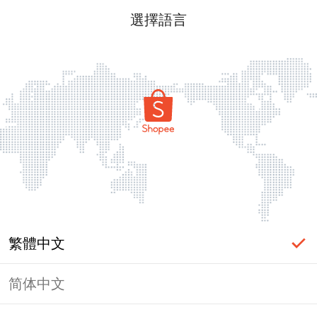
選擇語言
繁體中文
简体中文
頁面無法顯示