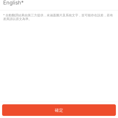
English*
發生錯誤！請登入並再試一次或回到主
頁。
* 自動翻譯結果由第三方提供，未涵蓋圖片及系統文字，並可能存在誤差，若有
差異請以原文為準。
登入
返回首頁
確定
ID: 178144ba39b-2b2e-4417-a09b-53f43c2d7d28