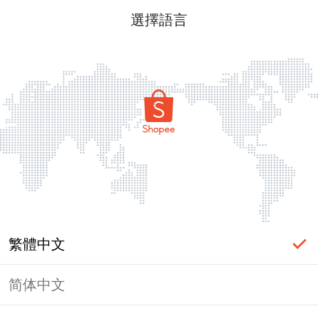
選擇語言
繁體中文
简体中文
頁面無法顯示