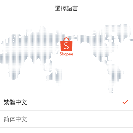
選擇語言
繁體中文
简体中文
頁面無法顯示