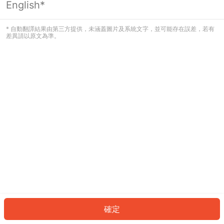
English*
發生錯誤！請登入並再試一次或回到主
頁。
* 自動翻譯結果由第三方提供，未涵蓋圖片及系統文字，並可能存在誤差，若有
差異請以原文為準。
登入
返回首頁
確定
ID: 6704a1d0230-a941-426f-a0a5-0706b28145fc