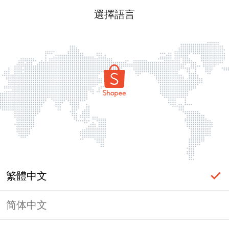
選擇語言
繁體中文
简体中文
頁面無法顯示