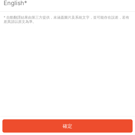
English*
發生錯誤！請登入並再試一次或回到主
頁。
* 自動翻譯結果由第三方提供，未涵蓋圖片及系統文字，並可能存在誤差，若有
差異請以原文為準。
登入
返回首頁
確定
ID: 64031e66c96-6bb3-44b6-88c7-6d494edbc229