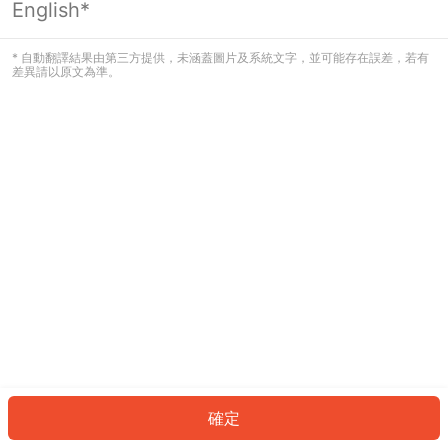
English*
發生錯誤！請登入並再試一次或回到主
頁。
* 自動翻譯結果由第三方提供，未涵蓋圖片及系統文字，並可能存在誤差，若有
差異請以原文為準。
登入
返回首頁
確定
ID: 2496510e7a-551b-4a19-b9cb-cda5994b1970