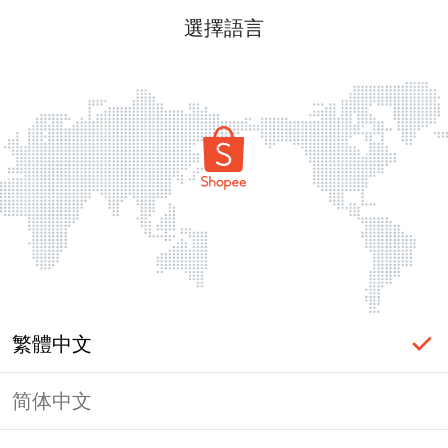
選擇語言
繁體中文
简体中文
頁面無法顯示