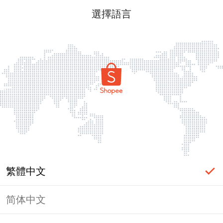
選擇語言
繁體中文
简体中文
頁面無法顯示