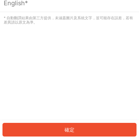
English*
發生錯誤！請登入並再試一次或回到主
頁。
* 自動翻譯結果由第三方提供，未涵蓋圖片及系統文字，並可能存在誤差，若有
差異請以原文為準。
登入
返回首頁
確定
ID: 90338c1fb70-e36c-4766-a664-8da24c7ebca8