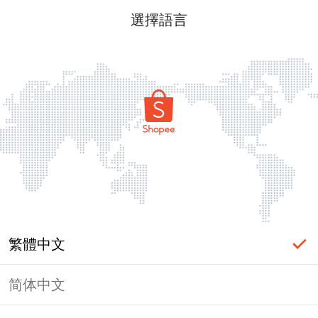
選擇語言
繁體中文
简体中文
頁面無法顯示