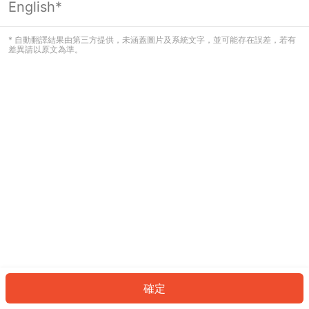
English*
發生錯誤！請登入並再試一次或回到主
頁。
* 自動翻譯結果由第三方提供，未涵蓋圖片及系統文字，並可能存在誤差，若有
差異請以原文為準。
登入
返回首頁
確定
ID: 258a949d127-cab2-4f12-9edd-d5200d56c070