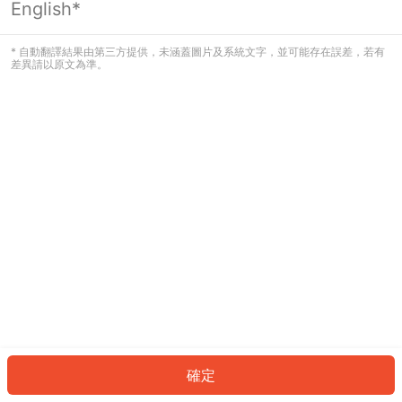
English*
發生錯誤！請登入並再試一次或回到主
頁。
* 自動翻譯結果由第三方提供，未涵蓋圖片及系統文字，並可能存在誤差，若有
差異請以原文為準。
登入
返回首頁
確定
ID: 875e758c02e-d5cb-4851-8287-5a3f67fc648d