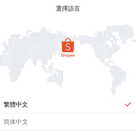
選擇語言
繁體中文
简体中文
頁面無法顯示