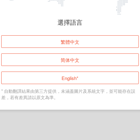
頁面無法顯示
選擇語言
發生錯誤！請登入並再試一次或回到主頁。
繁體中文
登入
简体中文
返回首頁
English*
* 自動翻譯結果由第三方提供，未涵蓋圖片及系統文字，並可能存在誤
差，若有差異請以原文為準。