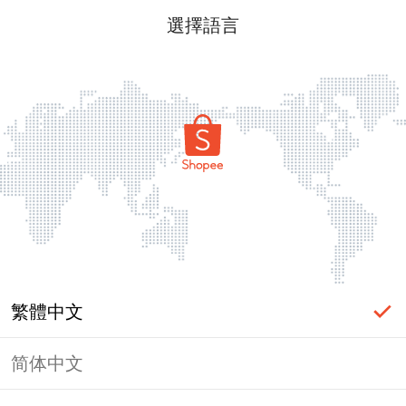
選擇語言
繁體中文
简体中文
頁面無法顯示