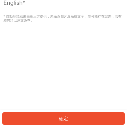
English*
發生錯誤！請登入並再試一次或回到主
頁。
* 自動翻譯結果由第三方提供，未涵蓋圖片及系統文字，並可能存在誤差，若有
差異請以原文為準。
登入
返回首頁
確定
ID: 812ccc6e59c-59b5-4f63-8527-4cbc7c41d19d