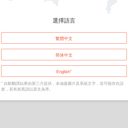
頁面無法顯示
選擇語言
發生錯誤！請登入並再試一次或回到主頁。
繁體中文
登入
简体中文
返回首頁
English*
* 自動翻譯結果由第三方提供，未涵蓋圖片及系統文字，並可能存在誤
差，若有差異請以原文為準。