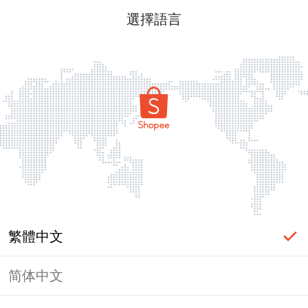
選擇語言
繁體中文
简体中文
頁面無法顯示