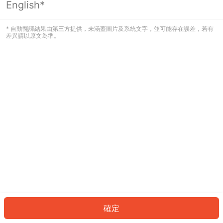
English*
發生錯誤！請登入並再試一次或回到主
頁。
* 自動翻譯結果由第三方提供，未涵蓋圖片及系統文字，並可能存在誤差，若有
差異請以原文為準。
登入
返回首頁
確定
ID: 836a8ea38b-2672-49bf-90f1-e9bef5fd384f