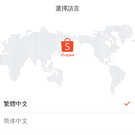
選擇語言
繁體中文
简体中文
頁面無法顯示