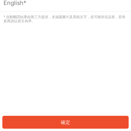
English*
發生錯誤！請登入並再試一次或回到主
頁。
* 自動翻譯結果由第三方提供，未涵蓋圖片及系統文字，並可能存在誤差，若有
差異請以原文為準。
登入
返回首頁
確定
ID: 761e8cc2759-3099-40dd-b694-7c442a752ec9