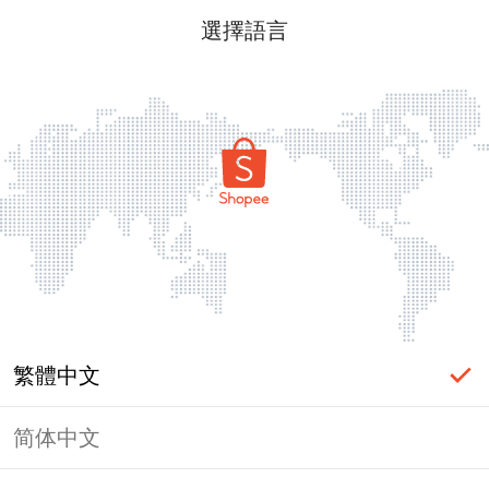
選擇語言
繁體中文
简体中文
頁面無法顯示