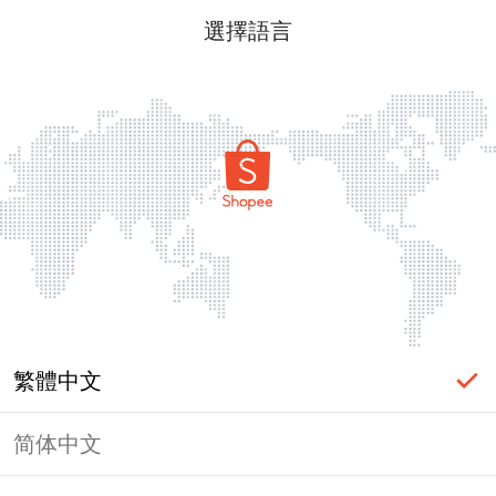
選擇語言
繁體中文
简体中文
頁面無法顯示