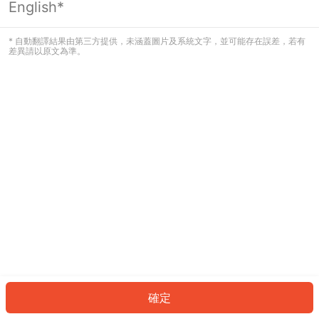
English*
發生錯誤！請登入並再試一次或回到主
頁。
* 自動翻譯結果由第三方提供，未涵蓋圖片及系統文字，並可能存在誤差，若有
差異請以原文為準。
登入
返回首頁
確定
ID: 77918bb5385-5ffe-4d5b-a006-82b6d5226840