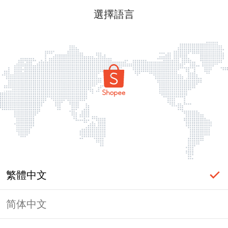
選擇語言
繁體中文
简体中文
頁面無法顯示