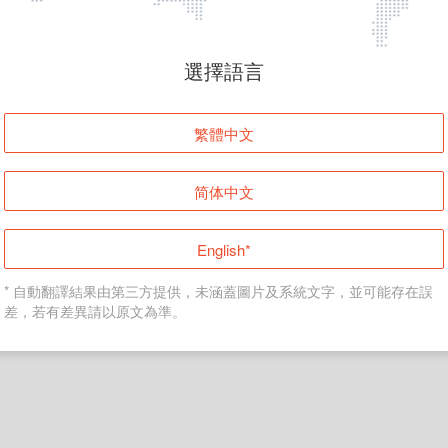
頁面無法顯示
選擇語言
發生錯誤！請登入並再試一次或回到主頁。
繁體中文
登入
简体中文
返回首頁
English*
* 自動翻譯結果由第三方提供，未涵蓋圖片及系統文字，並可能存在誤
差，若有差異請以原文為準。