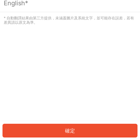
English*
發生錯誤！請登入並再試一次或回到主
頁。
* 自動翻譯結果由第三方提供，未涵蓋圖片及系統文字，並可能存在誤差，若有
差異請以原文為準。
登入
返回首頁
確定
ID: 5411ce385f5-124b-43fb-bd09-476995ae235d