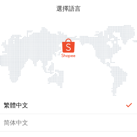
選擇語言
繁體中文
简体中文
頁面無法顯示