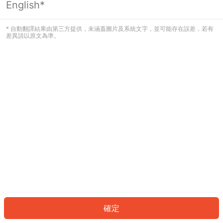
English*
發生錯誤！請登入並再試一次或回到主
頁。
* 自動翻譯結果由第三方提供，未涵蓋圖片及系統文字，並可能存在誤差，若有
差異請以原文為準。
登入
返回首頁
確定
ID: 330bb60e296-67cb-4d81-8bdb-3c4018a76621