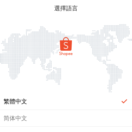
選擇語言
繁體中文
简体中文
頁面無法顯示