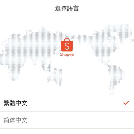
選擇語言
繁體中文
简体中文
頁面無法顯示