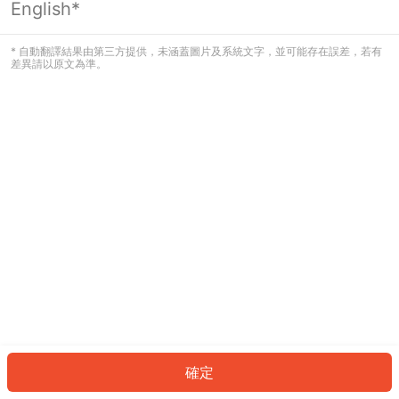
English*
發生錯誤！請登入並再試一次或回到主
頁。
* 自動翻譯結果由第三方提供，未涵蓋圖片及系統文字，並可能存在誤差，若有
差異請以原文為準。
登入
返回首頁
確定
ID: 272dd6647da-f632-41e0-ae2c-4d447a247df4