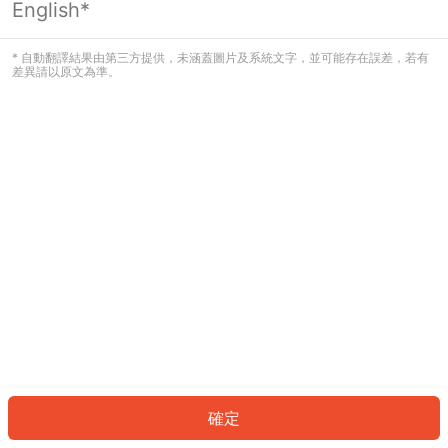
English*
發生錯誤！請登入並再試一次或回到主
頁。
* 自動翻譯結果由第三方提供，未涵蓋圖片及系統文字，並可能存在誤差，若有
差異請以原文為準。
登入
返回首頁
確定
ID: 972f115933-92e2-4ec5-a511-6fe9bc652a5c