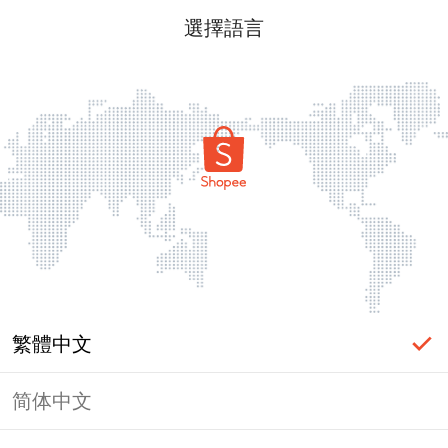
選擇語言
繁體中文
简体中文
頁面無法顯示