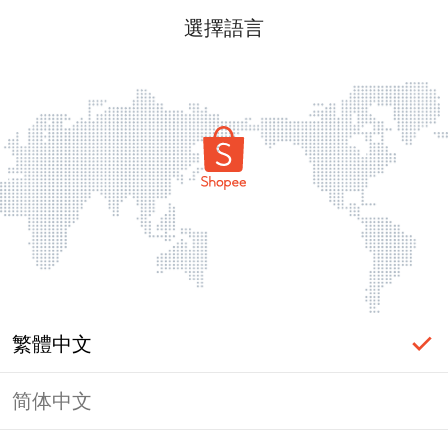
選擇語言
繁體中文
简体中文
頁面無法顯示