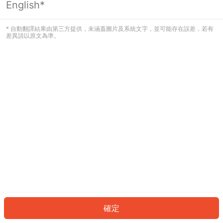
English*
發生錯誤！請登入並再試一次或回到主
頁。
* 自動翻譯結果由第三方提供，未涵蓋圖片及系統文字，並可能存在誤差，若有
差異請以原文為準。
登入
返回首頁
確定
ID: 7937ff63ff0-6a8b-4b59-abf9-205f63a50670