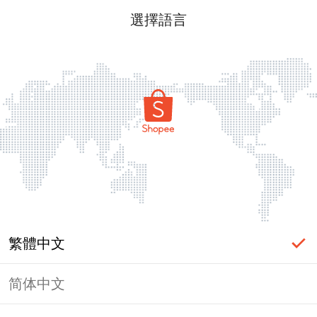
選擇語言
繁體中文
简体中文
頁面無法顯示