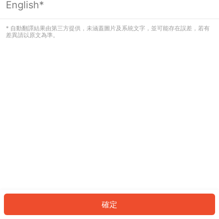
English*
發生錯誤！請登入並再試一次或回到主
頁。
* 自動翻譯結果由第三方提供，未涵蓋圖片及系統文字，並可能存在誤差，若有
差異請以原文為準。
登入
返回首頁
確定
ID: 916dbe84c24-bc18-47cd-a518-c0dc3616b532