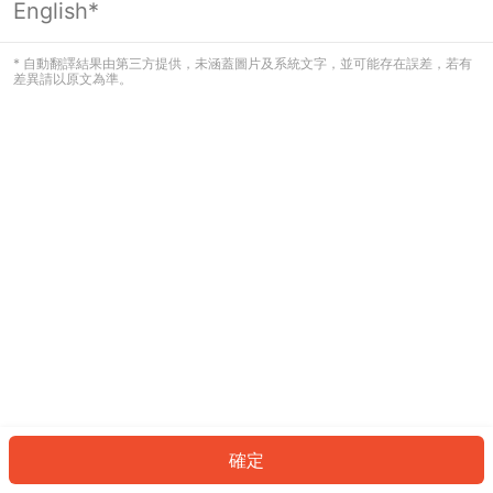
English*
發生錯誤！請登入並再試一次或回到主
頁。
* 自動翻譯結果由第三方提供，未涵蓋圖片及系統文字，並可能存在誤差，若有
差異請以原文為準。
登入
返回首頁
確定
ID: 322eb48fc8b-a79e-48bc-bbdf-538b1c1e735a