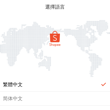
選擇語言
繁體中文
简体中文
頁面無法顯示