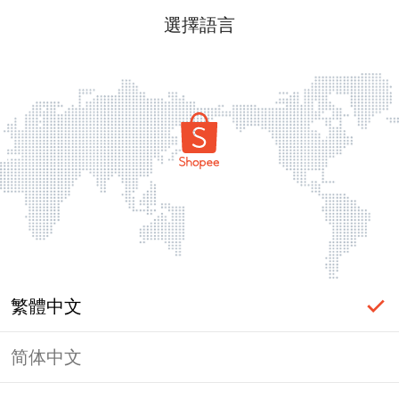
選擇語言
繁體中文
简体中文
頁面無法顯示