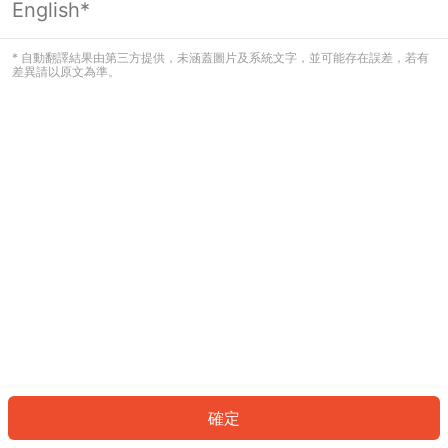
English*
發生錯誤！請登入並再試一次或回到主
頁。
* 自動翻譯結果由第三方提供，未涵蓋圖片及系統文字，並可能存在誤差，若有
差異請以原文為準。
登入
返回首頁
確定
ID: 7146e9c3632-b680-42e9-bd5d-cac1deb47fd6