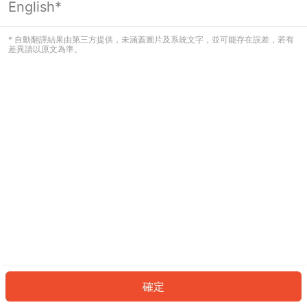
English*
發生錯誤！請登入並再試一次或回到主
頁。
* 自動翻譯結果由第三方提供，未涵蓋圖片及系統文字，並可能存在誤差，若有
差異請以原文為準。
登入
返回首頁
確定
ID: 241d0faa8c2-e9a8-4235-970f-682e8ac5b361