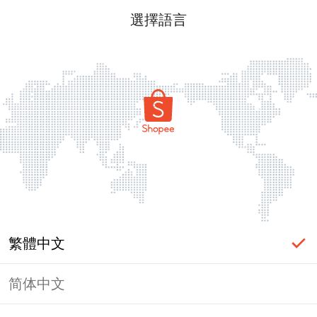
選擇語言
繁體中文
简体中文
頁面無法顯示