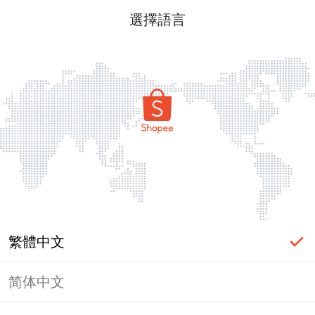
選擇語言
繁體中文
简体中文
頁面無法顯示