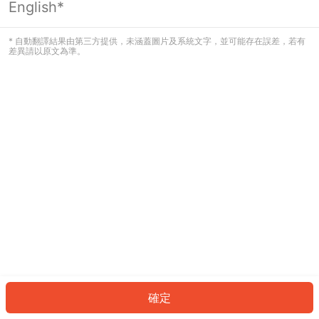
English*
發生錯誤！請登入並再試一次或回到主
頁。
* 自動翻譯結果由第三方提供，未涵蓋圖片及系統文字，並可能存在誤差，若有
差異請以原文為準。
登入
返回首頁
確定
ID: 32394dc43e9-0345-408e-a289-ad4f0d8c636b