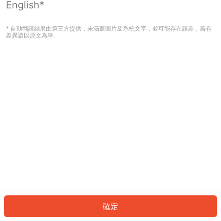
English*
發生錯誤！請登入並再試一次或回到主
頁。
* 自動翻譯結果由第三方提供，未涵蓋圖片及系統文字，並可能存在誤差，若有
差異請以原文為準。
登入
返回首頁
確定
ID: 7092be3ed92-29e0-4c53-97b3-7a0edb7530ae