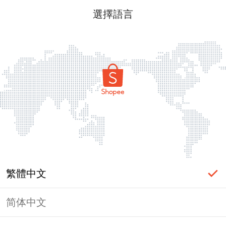
選擇語言
繁體中文
简体中文
頁面無法顯示