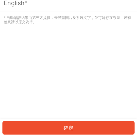
English*
發生錯誤！請登入並再試一次或回到主
頁。
* 自動翻譯結果由第三方提供，未涵蓋圖片及系統文字，並可能存在誤差，若有
差異請以原文為準。
登入
返回首頁
確定
ID: 76470039c3b-36d2-423f-b863-f2323ba86089