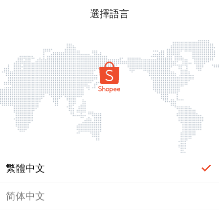
選擇語言
繁體中文
简体中文
頁面無法顯示