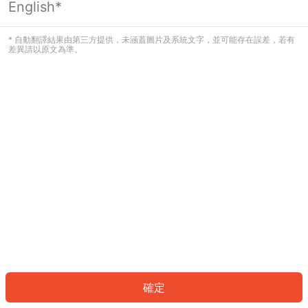
English*
發生錯誤！請登入並再試一次或回到主
頁。
* 自動翻譯結果由第三方提供，未涵蓋圖片及系統文字，並可能存在誤差，若有
差異請以原文為準。
登入
返回首頁
確定
ID: 6731f44bf36-b4bf-4340-877b-13fab82dc1e4