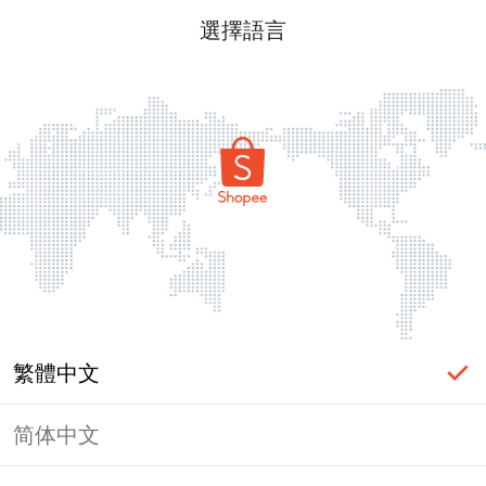
選擇語言
繁體中文
简体中文
頁面無法顯示