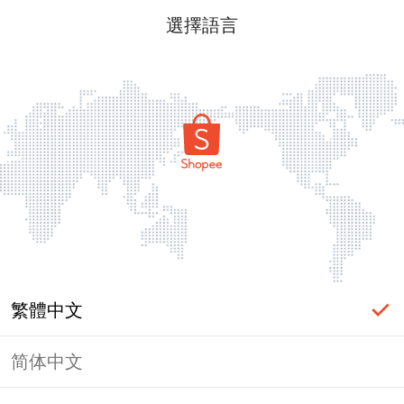
選擇語言
繁體中文
简体中文
頁面無法顯示