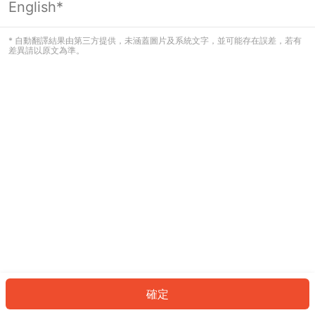
English*
發生錯誤！請登入並再試一次或回到主
頁。
* 自動翻譯結果由第三方提供，未涵蓋圖片及系統文字，並可能存在誤差，若有
差異請以原文為準。
登入
返回首頁
確定
ID: 634b0d48b51-5994-48ca-970c-930d1eba22cc