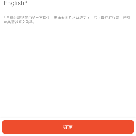
English*
發生錯誤！請登入並再試一次或回到主
頁。
* 自動翻譯結果由第三方提供，未涵蓋圖片及系統文字，並可能存在誤差，若有
差異請以原文為準。
登入
返回首頁
確定
ID: 755055e6780-5657-487d-8996-c2fb2ed501e7