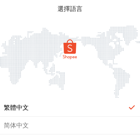
選擇語言
繁體中文
简体中文
頁面無法顯示