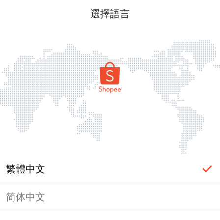
選擇語言
繁體中文
简体中文
頁面無法顯示