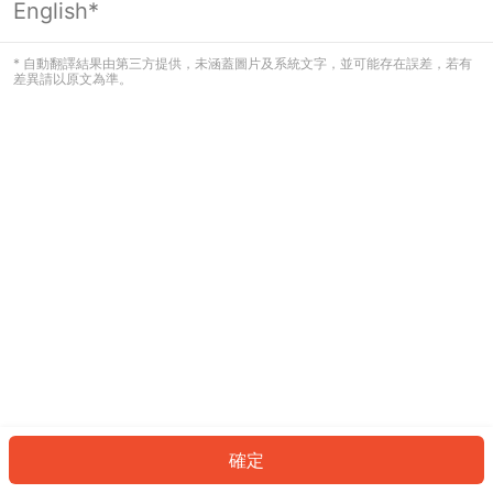
English*
發生錯誤！請登入並再試一次或回到主
頁。
* 自動翻譯結果由第三方提供，未涵蓋圖片及系統文字，並可能存在誤差，若有
差異請以原文為準。
登入
返回首頁
確定
ID: 9062d9905fa-b60d-4247-bfdb-2b3650891ee6