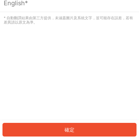
English*
發生錯誤！請登入並再試一次或回到主
頁。
* 自動翻譯結果由第三方提供，未涵蓋圖片及系統文字，並可能存在誤差，若有
差異請以原文為準。
登入
返回首頁
確定
ID: 5908991592f-97e5-4224-ab83-290da204023b