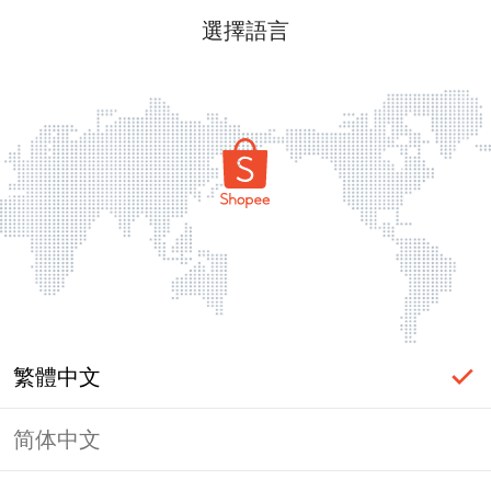
選擇語言
繁體中文
简体中文
頁面無法顯示