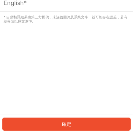
English*
發生錯誤！請登入並再試一次或回到主
頁。
* 自動翻譯結果由第三方提供，未涵蓋圖片及系統文字，並可能存在誤差，若有
差異請以原文為準。
登入
返回首頁
確定
ID: 4719aa662ec-c8c8-47bd-bbf0-66ea6b14d989