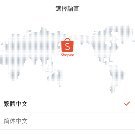
選擇語言
繁體中文
简体中文
頁面無法顯示