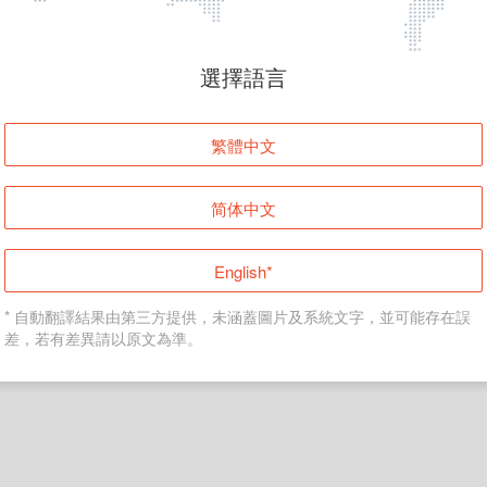
頁面無法顯示
選擇語言
發生錯誤！請登入並再試一次或回到主頁。
繁體中文
登入
简体中文
返回首頁
English*
* 自動翻譯結果由第三方提供，未涵蓋圖片及系統文字，並可能存在誤
差，若有差異請以原文為準。