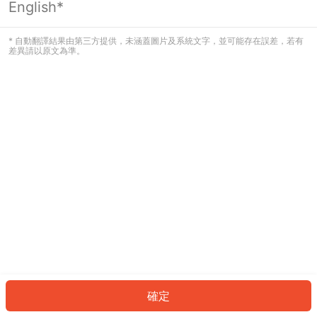
English*
發生錯誤！請登入並再試一次或回到主
頁。
* 自動翻譯結果由第三方提供，未涵蓋圖片及系統文字，並可能存在誤差，若有
差異請以原文為準。
登入
返回首頁
確定
ID: 375a845ae1f-ea48-48b9-beb0-99d410c578a4