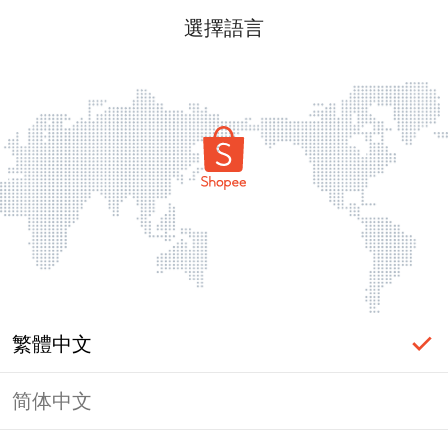
選擇語言
繁體中文
简体中文
頁面無法顯示